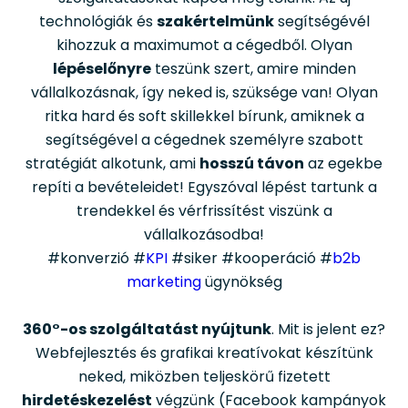
technológiák és
szakértelmünk
segítségévél
kihozzuk a maximumot a cégedből. Olyan
lépéselőnyre
teszünk szert, amire minden
vállalkozásnak, így neked is, szüksége van! Olyan
ritka hard és soft skillekkel bírunk, amiknek a
segítségével a cégednek személyre szabott
stratégiát alkotunk, ami
hosszú távon
az egekbe
repíti a bevételeidet! Egyszóval lépést tartunk a
trendekkel és vérfrissítést viszünk a
vállalkozásodba!
#konverzió #
KPI
#siker #kooperáció #
b2b
marketing
ügynökség
360°-os szolgáltatást nyújtunk
. Mit is jelent ez?
Webfejlesztés és grafikai kreatívokat készítünk
neked, miközben teljeskörű fizetett
hirdetéskezelést
végzünk (Facebook kampányok