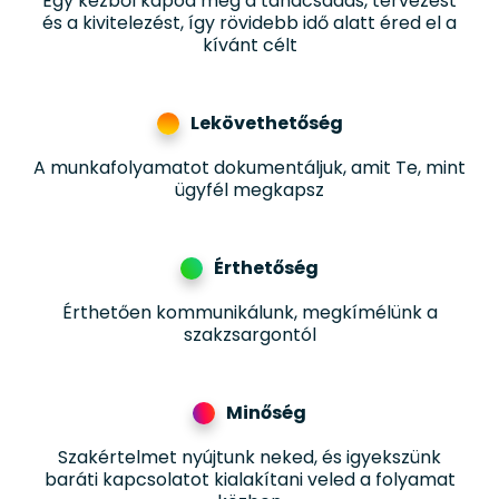
Egy kézből kapod meg a tanácsadás, tervezést
és a kivitelezést, így rövidebb idő alatt éred el a
kívánt célt
Lekövethetőség
A munkafolyamatot dokumentáljuk, amit Te, mint
ügyfél megkapsz
Érthetőség
Érthetően kommunikálunk, megkímélünk a
szakzsargontól
Minőség
Szakértelmet nyújtunk neked, és igyekszünk
baráti kapcsolatot kialakítani veled a folyamat