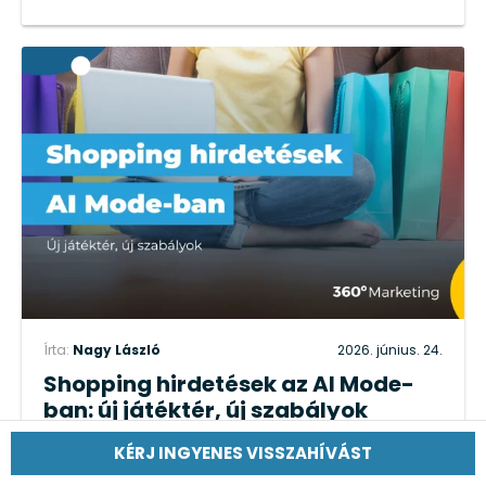
Írta:
Nagy László
2026. június. 24.
Shopping hirdetések az AI Mode-
ban: új játéktér, új szabályok
AI
//
Hirdetés kezelés
KÉRJ INGYENES VISSZAHÍVÁST
OLVASS TOVÁBB