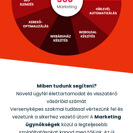
Miben tudunk segíteni?
Növeld ügyfél élettartamodat és visszatérő
vásárlóid számát
Versenyképes szakmai tudással vértezünk fel és
vezetünk a sikerhez vezető úton! A
Marketing
ügynökségek
közül a legteljesebb
szolgáltatásokat kapod meg tőlünk. Az új