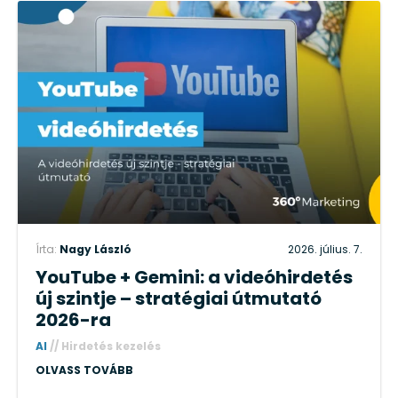
Írta:
Nagy László
2026. július. 7.
YouTube + Gemini: a videóhirdetés
új szintje – stratégiai útmutató
2026-ra
AI
//
Hirdetés kezelés
OLVASS TOVÁBB