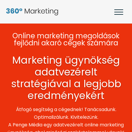
Online marketing megoldások
fejlődni akaró cégek számára
Marketing ügynökség
adatvezérelt
stratégiával a legjobb
eredményekért
Átfogó segítség a cégednek! Tanácsadunk.
Optimalizálunk. Kivitelezünk.
A Penge Média egy adatvezérelt online marketing