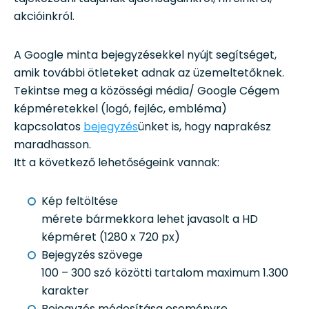
akcióinkról.
A Google minta bejegyzésekkel nyújt segítséget,
amik további ötleteket adnak az üzemeltetőknek.
Tekintse meg a közösségi média/ Google Cégem
képméretekkel (logó, fejléc, embléma)
kapcsolatos
bejegyzés
ünket is, hogy naprakész
maradhasson.
Itt a következő lehetőségeink vannak:
Kép feltöltése
mérete bármekkora lehet javasolt a HD
képméret (1280 x 720 px)
Bejegyzés szövege
100 – 300 szó közötti tartalom maximum 1.300
karakter
Bejegyzés módosítása eseményre