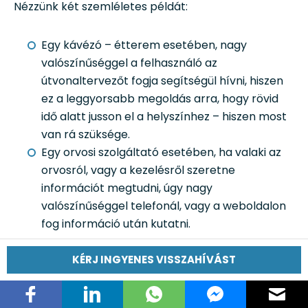
Nézzünk két szemléletes példát:
Egy kávézó – étterem esetében, nagy
valószínűséggel a felhasználó az
útvonaltervezőt fogja segítségül hívni, hiszen
ez a leggyorsabb megoldás arra, hogy rövid
idő alatt jusson el a helyszínhez – hiszen most
van rá szüksége.
Egy orvosi szolgáltató esetében, ha valaki az
orvosról, vagy a kezelésről szeretne
információt megtudni, úgy nagy
valószínűséggel telefonál, vagy a weboldalon
fog információ után kutatni.
KÉRJ INGYENES VISSZAHÍVÁST
Autós útvonaltervezés