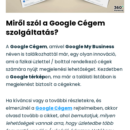
Miről szól a Google Cégem
szolgáltatás?
A
Google Cégem
, amivel
Google My Business
néven is találkozhattál már, egy olyan innováció,
ami a fizikai üzlettel / bolttal rendelkező cégek
számára nyújt megjelenési lehetőséget. Kezdetben
a
Google térkép
en, ma már a találati listában is
megjelenést biztosít a cégeknek.
Ha kíváncsi vagy a további részletekre, és
elmerülnél a
Google Cégem
rejtelmeiben, akkor
olvasd tovább a cikket, ahol
bemutatjuk, milyen
lehetőségek vannak arra, hogy üzletedbe több