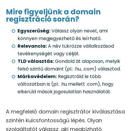
Mire figyeljünk a domain
regisztráció során?
Egyszerűség:
Válassz olyan nevet, ami
könnyen megjegyezhető és leírható.
Relevancia:
A név tükrözze vállalkozásod
tevékenységét vagy célját.
TLD választás:
Gondold át alaposan, melyik
felső szintű domaint (pl.: .hu, .com) választod.
Márkavédelem:
Regisztráld le több
változatban is (pl.: .hu mellett .com), hogy
elkerüld mások jogosulatlan használatát.
A megfelelő domain regisztrátor kiválasztása
szintén kulcsfontosságú lépés. Olyan
szolgáltatót válassz, aki megbízható