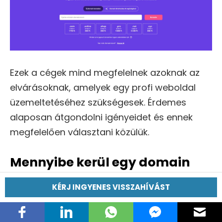
Ezek a cégek mind megfelelnek azoknak az
elvárásoknak, amelyek egy profi weboldal
üzemeltetéséhez szükségesek. Érdemes
alaposan átgondolni igényeidet és ennek
megfelelően választani közülük.
Mennyibe kerül egy domain
Magyarországon?
KÉRJ INGYENES VISSZAHÍVÁST
A domain regisztráció költségei változhatnak
attól függően, hogy milyen típusú domaint