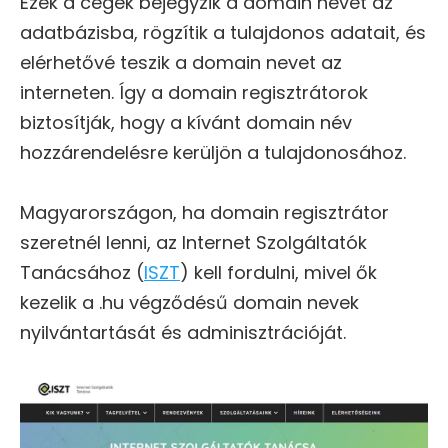
Ezek a cégek bejegyzik a domain nevet az
adatbázisba, rögzítik a tulajdonos adatait, és
elérhetővé teszik a domain nevet az
interneten. Így a domain regisztrátorok
biztosítják, hogy a kívánt domain név
hozzárendelésre kerüljön a tulajdonosához.
Magyarországon, ha domain regisztrátor
szeretnél lenni, az Internet Szolgáltatók
Tanácsához (
ISZT
) kell fordulni, mivel ők
kezelik a .hu végződésű domain nevek
nyilvántartását és adminisztrációját.